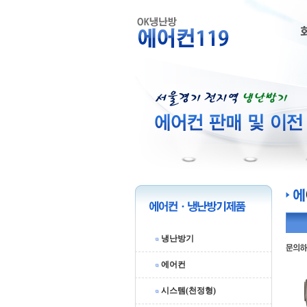
냉난방기
에어컨
시스템(천정형)